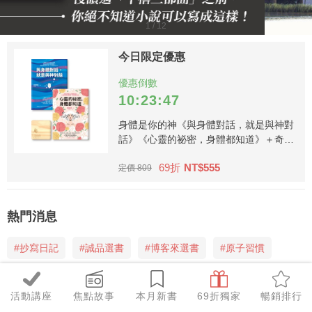
1 / 12
今日限定優惠
優惠倒數
10:23:47
身體是你的神《與身體對話，就是與神對
話》《心靈的祕密，身體都知道》＋奇蹟
杯墊套組
69折
NT$555
定價 809
熱門消息
#抄寫日記
#誠品選書
#博客來選書
#原子習慣
新書出版
活動講座
焦點故事
本月新書
69折獨家
暢銷排行