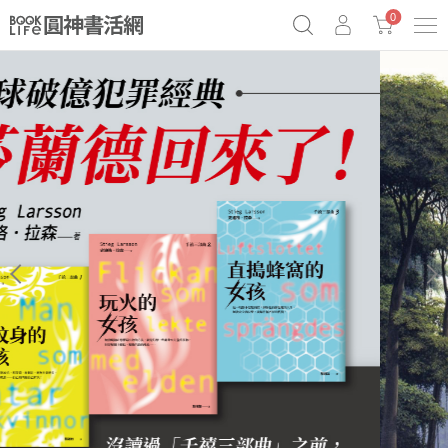
0
《祕密》作者最新《致富》公開
奧德賽女巫瑟西
原子習慣實踐本
Netflix話題章魚小說！