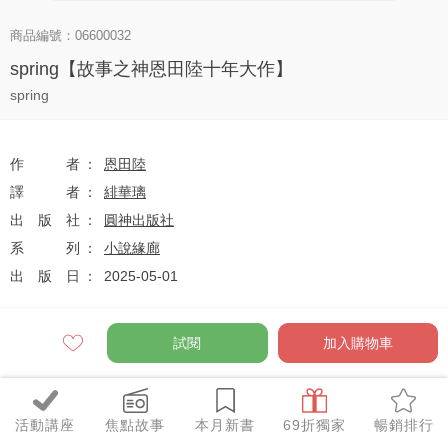
商品編號：06600032
spring【故事之神恩田陸十年大作】
spring
作者
恩田陸
譯者
緋華璃
出版社
圓神出版社
系列
小說緣廊
出版日
2025-05-01
試閱
加入購物車
定價
$540
79
$427
優惠價
折
元
活動講座
焦點故事
本月新書
69折獨家
暢銷排行