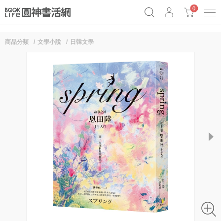
0
商品分類
文學小說
日韓文學
《祕密》作者最新《致富》公開
原子習慣實踐本
69折奇蹟套組
Netflix話題章魚小說！
next