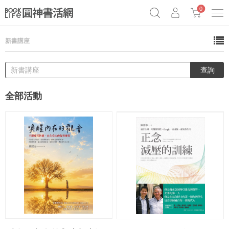
0
新書講座
《祕密》作者最新《致富》公開
奧德賽女巫瑟西
原子習慣實踐本
Netflix話題章魚小說！
全部活動