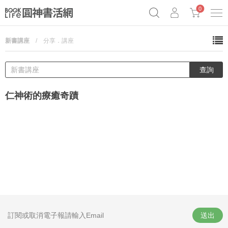
0
新書講座
/
分享．講座
《祕密》作者最新《致富》公開
奧德賽女巫瑟西
原子習慣實踐本
Netflix話題章魚小說！
仁神術的療癒奇蹟
送出