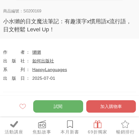
商品編號：S0200169
小水獺的日文魔法筆記：有趣漢字x慣用語x流行語，
日文輕鬆 Level Up！
作者
獺獺
出版社
如何出版社
系列
HappyLanguages
出版日
2025-07-01
定價
$380
試閱
加入購物車
79
$300
優惠價
折
元
活動講座
焦點故事
本月新書
69折獨家
暢銷排行