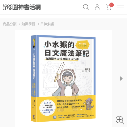
0
商品分類
知識學習
日韓多語
《祕密》作者最新《致富》公開
原子習慣實踐本
69折奇蹟套組
Netflix話題章魚小說！
next