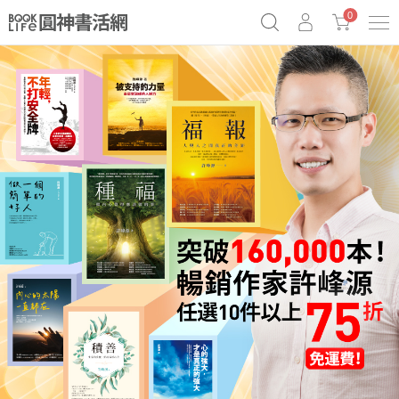
0
《祕密》作者最新《致富》公開
奧德賽女巫瑟西
原子習慣實踐本
Netflix話題章魚小說！