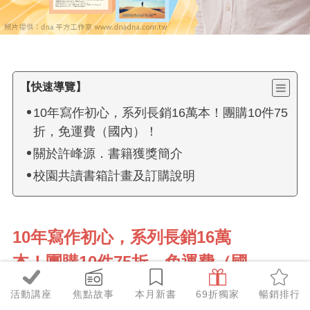
【快速導覽】
10年寫作初心，系列長銷16萬本！團購10件75
折，免運費（國內）！
關於許峰源．書籍獲獎簡介
校園共讀書箱計畫及訂購說明
更
10年寫作初心，系列長銷16萬
多
本！團購10件75折，免運費（國
商
內）！
活動講座
焦點故事
本月新書
69折獨家
暢銷排行
品