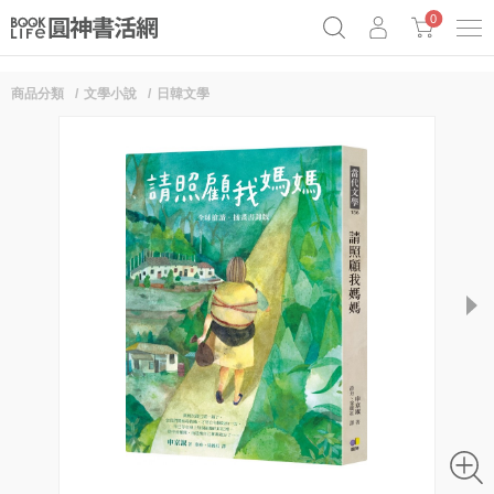
0
商品分類
文學小說
日韓文學
《祕密》作者最新《致富》公開
奧德賽女巫瑟西
原子習慣實踐本
Netflix話題章魚小說！
next