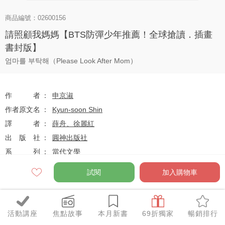
商品編號：02600156
請照顧我媽媽【BTS防彈少年推薦！全球搶讀．插畫
書封版】
엄마를 부탁해（Please Look After Mom）
作者
申京淑
作者原文名
Kyun-soon Shin
譯者
薛舟、徐麗紅
出版社
圓神出版社
系列
當代文學
出版日
2019-11-01
試閱
加入購物車
定價
$300
活動講座
焦點故事
本月新書
69折獨家
暢銷排行
79
$237
優惠價
折
元