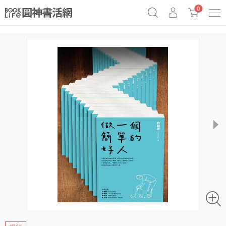
0
奧德賽女巫瑟西
原子習慣實踐本
69折奇蹟套組
Netflix話題章魚小說！
next