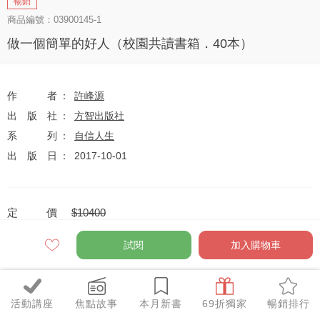
暢銷
商品編號：03900145-1
做一個簡單的好人（校園共讀書箱．40本）
作者
許峰源
出版社
方智出版社
系列
自信人生
出版日
2017-10-01
定價
$10400
75
$7800
優惠價
折
元
試閱
加入購物車
活動講座
焦點故事
本月新書
69折獨家
暢銷排行
全網任10件75折（獨家及特惠品除外）
特惠