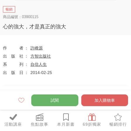
暢銷
商品編號：03900115
心的強大，才是真正的強大
作者
許峰源
出版社
方智出版社
系列
自信人生
出版日
2014-02-25
定價
$260
試閱
加入購物車
79
$205
優惠價
折
元
活動講座
焦點故事
本月新書
69折獨家
暢銷排行