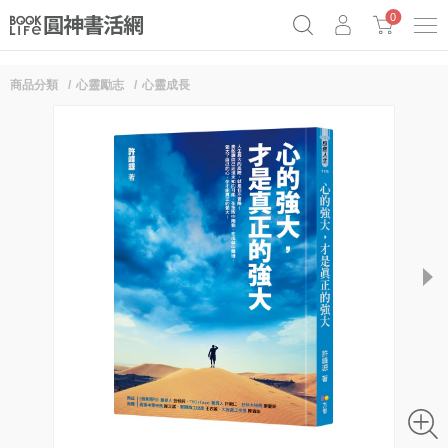
0
商品分類
心靈勵志
心靈成長
《祕密》作者最新《致富》公開
奧德賽女巫瑟西
原子習慣實踐本
Netflix話題章魚小說！
next