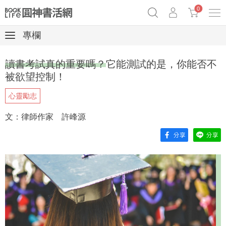
0
專欄
《祕密》作者最新《致富》公開
奧德賽女巫瑟西
原子習慣實踐本
讀書考試真的重要嗎？它能測試的是，你能否不
Netflix話題章魚小說！
被欲望控制！
心靈勵志
文：律師作家 許峰源