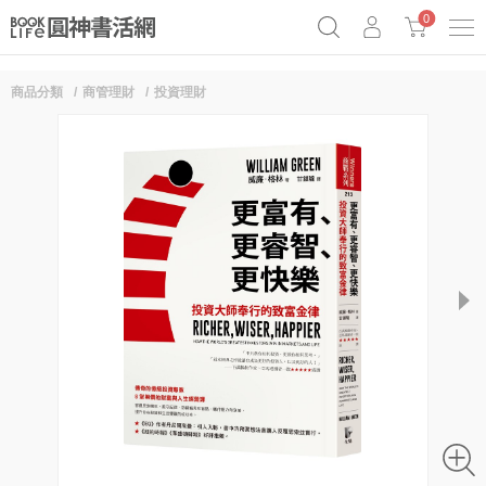
0
商品分類
商管理財
投資理財
奧德賽女巫瑟西
原子習慣實踐本
69折奇蹟套組
Netflix話題章魚小說！
next