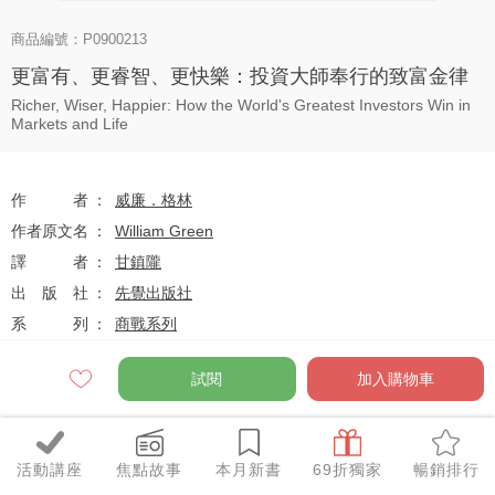
商品編號：P0900213
更富有、更睿智、更快樂：投資大師奉行的致富金律
Richer, Wiser, Happier: How the World's Greatest Investors Win in
Markets and Life
作者
威廉．格林
作者原文名
William Green
譯者
甘鎮隴
出版社
先覺出版社
系列
商戰系列
出版日
2021-08-01
試閱
加入購物車
定價
$460
活動講座
焦點故事
本月新書
69折獨家
暢銷排行
79
$363
優惠價
折
元