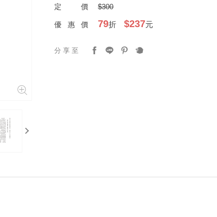
定價
$300
79
$237
優惠價
折
元
分享至
next