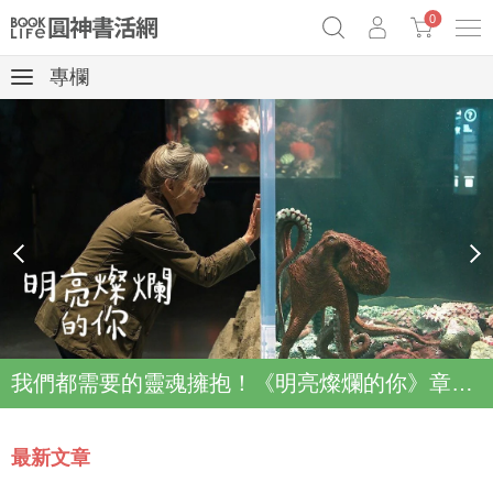
0
專欄
奧德賽女巫瑟西
原子習慣實踐本
69折奇蹟套組
Netflix話題章魚小說！
prev
next
我們都需要的靈魂擁抱！《明亮燦爛的你》章魚故事登上Netflix登上Top2
最新文章