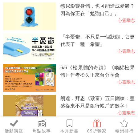
憋尿影響身體，也可能造成憂鬱？
因為你正在「勉強自己」。
心靈勵志
「半憂鬱」不只是一個狀態，它更
代表了一種「希望」
心靈勵志
6/6《松果體的奇蹟》《喚醒松果
體》作者松久正來台分享會
心靈勵志
朗達．拜恩《致富》五日團練：豐
盛從來不只是銀行帳戶的數字！
心靈勵志
脆友一問百應推薦！《不反應的練
活動講座
焦點故事
本月新書
69折獨家
暢銷排行
習》因應時代，10年暢銷