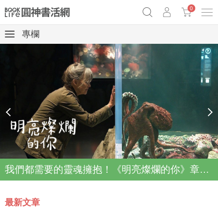
0
專欄
《祕密》作者最新《致富》公開
原子習慣實踐本
69折奇蹟套組
Netflix話題章魚小說！
prev
next
我們都需要的靈魂擁抱！《明亮燦爛的你》章魚故事登上Netflix登上Top2
最新文章