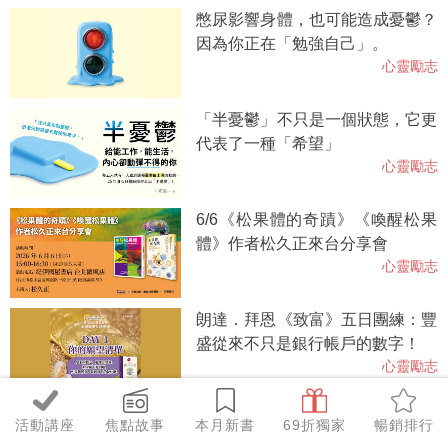
憋尿影響身體，也可能造成憂鬱？
因為你正在「勉強自己」。
心靈勵志
「半憂鬱」不只是一個狀態，它更
代表了一種「希望」
心靈勵志
6/6《松果體的奇蹟》《喚醒松果
體》作者松久正來台分享會
心靈勵志
朗達．拜恩《致富》五日團練：豐
盛從來不只是銀行帳戶的數字！
心靈勵志
脆友一問百應推薦！《不反應的練
活動講座
焦點故事
本月新書
69折獨家
暢銷排行
習》因應時代，10年暢銷