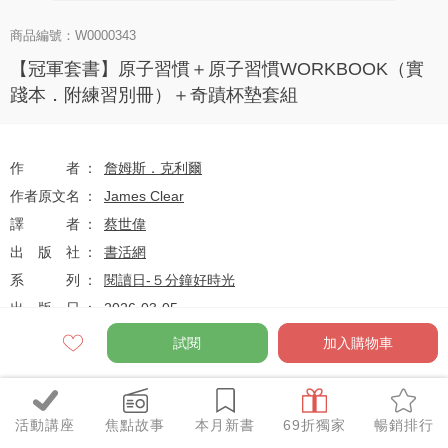
商品編號：W0000343
【冠軍套書】原子習慣＋原子習慣WORKBOOK（實
踐本．附練習別冊）＋奇蹟杯墊套組
作者
詹姆斯．克利爾
作者原文名
James Clear
譯者
蔡世偉
出版社
書活網
系列
閱讀日-５分鐘好時光
出版日
2026-03-05
試閱
加入購物車
定價
$939
69
$645
優惠價
折
元
活動講座
焦點故事
本月新書
69折獨家
暢銷排行