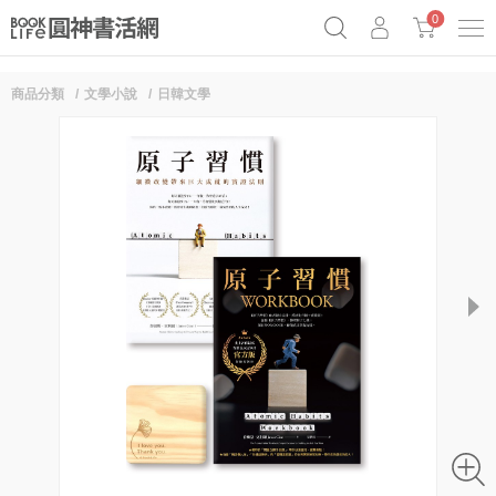
0
商品分類
文學小說
日韓文學
奧德賽女巫瑟西
原子習慣實踐本
69折奇蹟套組
Netflix話題章魚小說！
next