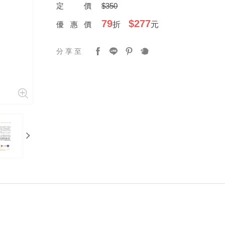
定價
$350
79
$277
優惠價
折
元
分享至
next