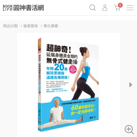
0
商品分類
健康塑身
養生療癒
《祕密》作者最新《致富》公開
奧德賽女巫瑟西
原子習慣實踐本
Netflix話題章魚小說！
next