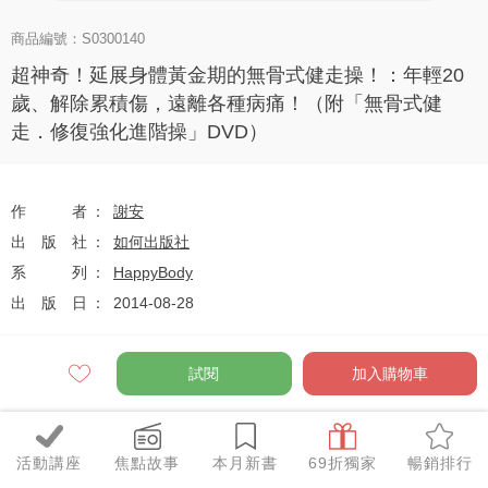
商品編號：S0300140
超神奇！延展身體黃金期的無骨式健走操！：年輕20
歲、解除累積傷，遠離各種病痛！（附「無骨式健
走．修復強化進階操」DVD）
作者
謝安
出版社
如何出版社
系列
HappyBody
出版日
2014-08-28
試閱
加入購物車
定價
$360
79
$284
優惠價
折
元
活動講座
焦點故事
本月新書
69折獨家
暢銷排行