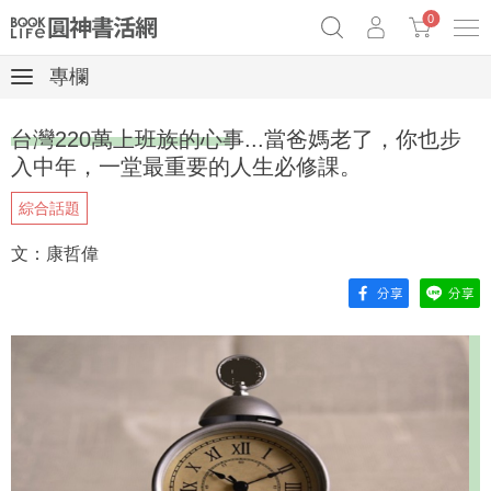
0
專欄
奧德賽女巫瑟西
原子習慣實踐本
69折奇蹟套組
台灣220萬上班族的心事...當爸媽老了，你也步
Netflix話題章魚小說！
入中年，一堂最重要的人生必修課。
綜合話題
文：康哲偉