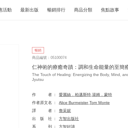
惠活動
最新出版
暢銷排行
商品分類
焦點故事
暢銷
商品編號：05100074
仁神術的療癒奇蹟：調和生命能量的至簡
The Touch of Healing: Energizing the Body, Mind, and 
Jyutsu
作者
愛麗絲．柏邁斯特
,
湯姆．蒙特
作者原文名
Alice Burmeister
,
Tom Monte
譯者
詹采妮
出版社
方智出版社
系列
方智好讀