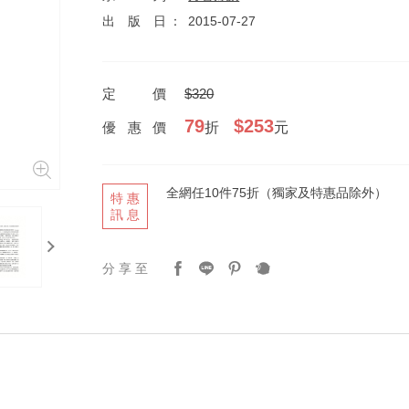
出版日
2015-07-27
定價
$320
79
$253
優惠價
折
元
全網任10件75折（獨家及特惠品除外）
特惠
訊息
next
分享至