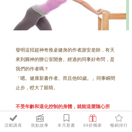
發明這招超神奇推桌健身的作者
謝安老師，
有天
來到圓神的辦公室開會。
經過的同事好奇問，是
我們的作者嗎？
「嗯。健康新書作者。而且他60歲。」
同事瞬間
止步，瞪大了眼睛。
不受年齡和退化控制的身體，就能這麼隨心所
欲！
活動講座
焦點故事
本月新書
69折獨家
暢銷排行
制痛調理專家謝安，他的人生前半載，大小病痛