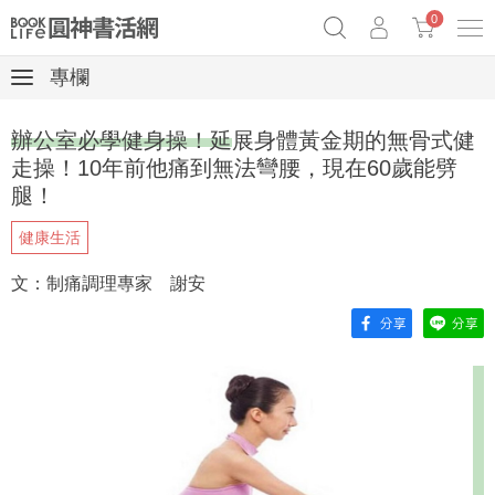
0
專欄
奧德賽女巫瑟西
原子習慣實踐本
69折奇蹟套組
辦公室必學健身操！延展身體黃金期的無骨式健
Netflix話題章魚小說！
走操！10年前他痛到無法彎腰，現在60歲能劈
腿！
健康生活
文：制痛調理專家 謝安