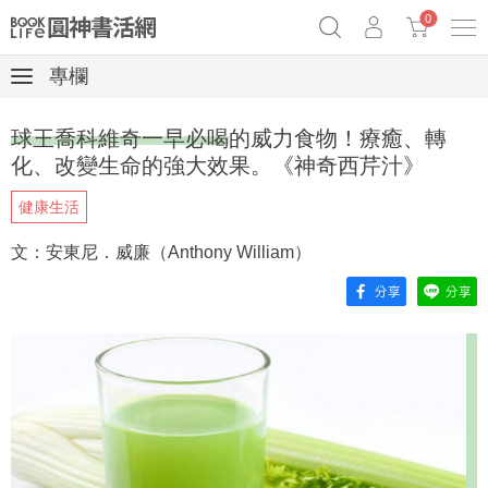
0
專欄
奧德賽女巫瑟西
原子習慣實踐本
69折奇蹟套組
球王喬科維奇一早必喝的威力食物！療癒、轉
Netflix話題章魚小說！
化、改變生命的強大效果。《神奇西芹汁》
健康生活
文：安東尼．威廉（Anthony William）