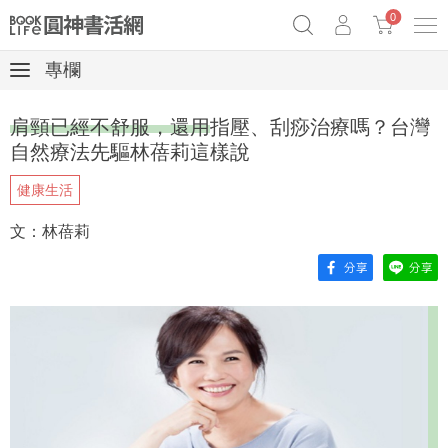
0
專欄
奧德賽女巫瑟西
原子習慣實踐本
69折奇蹟套組
肩頸已經不舒服，還用指壓、刮痧治療嗎？台灣
Netflix話題章魚小說！
自然療法先驅林蓓莉這樣說
健康生活
文：林蓓莉