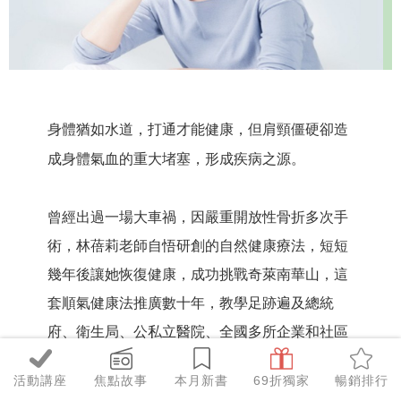
身體猶如水道，打通才能健康，但肩頸僵硬卻造
成身體氣血的重大堵塞，形成疾病之源。
曾經出過一場大車禍，因嚴重開放性骨折多次手
術，林蓓莉老師
自悟研創的自然健康療法，
短短
幾年後讓她恢復健康，成功挑戰奇萊南華山，這
套順氣健康法
推廣數十年，教學足跡遍及總統
府、衛生局、公私立醫院、全國多所企業和社區
大學。
活動講座
焦點故事
本月新書
69折獨家
暢銷排行