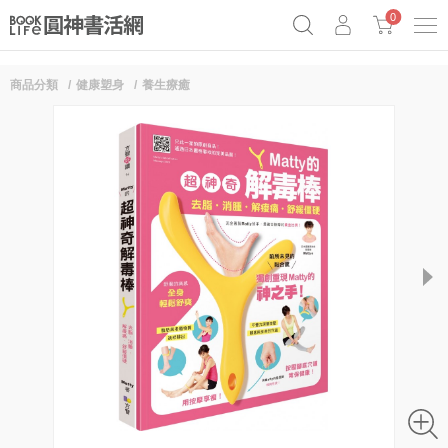
0
商品分類
健康塑身
養生療癒
奧德賽女巫瑟西
原子習慣實踐本
69折奇蹟套組
Netflix話題章魚小說！
next