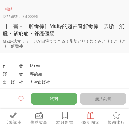
暢銷
商品編號：05100096
［一書＋一解毒棒］Matty的超神奇解毒棒：去脂・消
腫・解痠痛・舒緩僵硬
Matty式マッサージが自宅でできる！脂肪とり！むくみとり！こりと
り！解毒棒
作者
Matty
譯者
龔婉如
出版社
方智出版社
系列
方智好讀
出版日
2017-05-01
試閱
無法銷售
定價
$360
活動講座
焦點故事
本月新書
69折獨家
暢銷排行