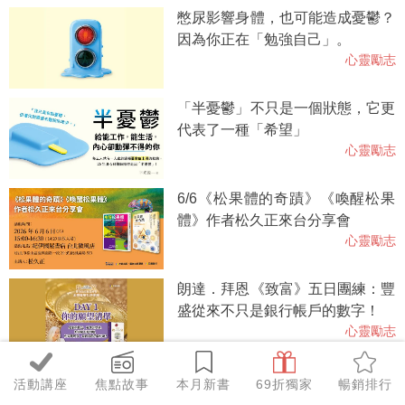
憋尿影響身體，也可能造成憂鬱？
因為你正在「勉強自己」。
心靈勵志
「半憂鬱」不只是一個狀態，它更
代表了一種「希望」
心靈勵志
6/6《松果體的奇蹟》《喚醒松果
體》作者松久正來台分享會
心靈勵志
朗達．拜恩《致富》五日團練：豐
盛從來不只是銀行帳戶的數字！
心靈勵志
脆友一問百應推薦！《不反應的練
活動講座
焦點故事
本月新書
69折獨家
暢銷排行
習》因應時代，10年暢銷