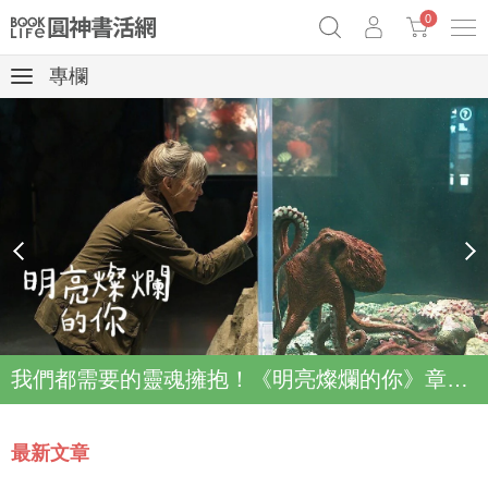
0
專欄
奧德賽女巫瑟西
原子習慣實踐本
69折奇蹟套組
Netflix話題章魚小說！
prev
next
我們都需要的靈魂擁抱！《明亮燦爛的你》章魚故事登上Netflix登上Top2
最新文章