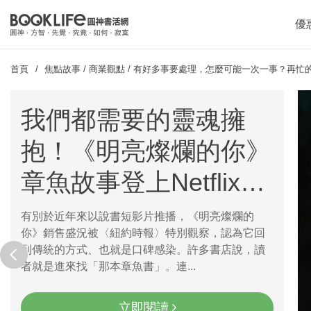
優
首頁
焦點故事
/
商業觀點
/
有好多事要處理，怎麼可能一次一事？再忙
我們都需要的靈魂擁
抱！《明亮燦爛的你》
章魚故事登上Netflix登
上Top2
有別於近年來以說書短影片推播，《明亮燦爛的
你》銷售盛況被〈紐約時報〉特別觀察，認為它回
prev
到傳統的方式、也就是口碑感染。許多書店說，讀
者就是進來找「那本章魚書」。連...
立即閱讀