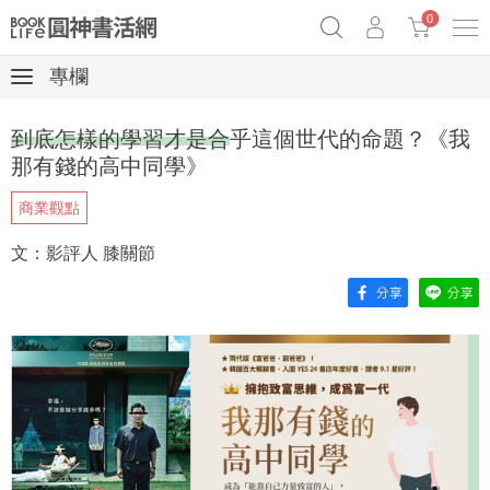
0
專欄
奧德賽女巫瑟西
原子習慣實踐本
69折奇蹟套組
到底怎樣的學習才是合乎這個世代的命題？《我
Netflix話題章魚小說！
那有錢的高中同學》
商業觀點
文：影評人 膝關節