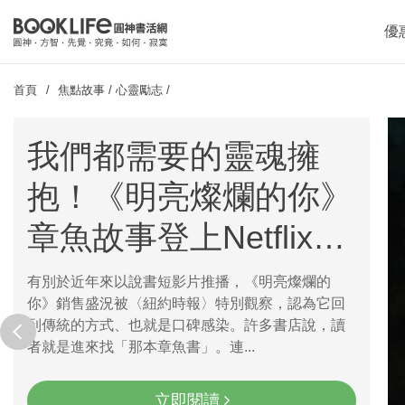
優
首頁
焦點故事
/
心靈勵志
/
我們都需要的靈魂擁
抱！《明亮燦爛的你》
章魚故事登上Netflix登
上Top2
有別於近年來以說書短影片推播，《明亮燦爛的
你》銷售盛況被〈紐約時報〉特別觀察，認為它回
prev
到傳統的方式、也就是口碑感染。許多書店說，讀
者就是進來找「那本章魚書」。連...
立即閱讀