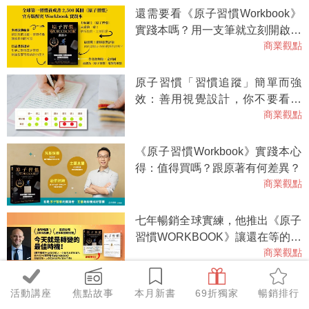
還需要看《原子習慣Workbook》
實踐本嗎？用一支筆就立刻開啟行
商業觀點
動力的驚天書
原子習慣「習慣追蹤」簡單而強
效：善用視覺設計，你不要看到
商業觀點
「連續兩次的錯過」。
《原子習慣Workbook》實踐本心
得：值得買嗎？跟原著有何差異？
商業觀點
七年暢銷全球實練，他推出《原子
習慣WORKBOOK》讓還在等的你
商業觀點
立刻踏出這第一小步。
美國最大加密貨幣交易所執行長對
活動講座
焦點故事
本月新書
69折獨家
暢銷排行
應壓力的方法太意外，主持人笑出