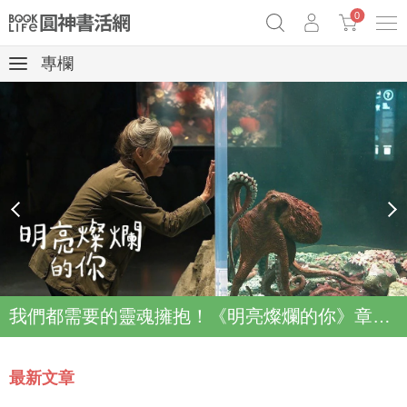
0
專欄
《祕密》作者最新《致富》公開
奧德賽女巫瑟西
原子習慣實踐本
Netflix話題章魚小說！
prev
next
我們都需要的靈魂擁抱！《明亮燦爛的你》章魚故事登上Netflix登上Top2
最新文章