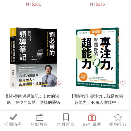
NT$261
NT$276
校都在用
劉必榮的領導筆記：上位的謀
【圖解版】專注力，就是你的
略、在位的智慧、交棒的藝術
超能力：40萬人實踐中！
NT$363
NT$276
活動講座
焦點故事
本月新書
69折獨家
暢銷排行