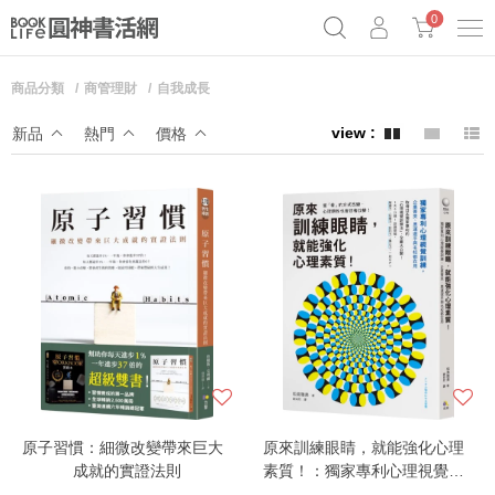
0
商品分類
商管理財
自我成長
奧德賽女巫瑟西
原子習慣實踐本
69折奇蹟套組
新品
熱門
價格
Netflix話題章魚小說！
原子習慣：細微改變帶來巨大
原來訓練眼睛，就能強化心理
成就的實證法則
素質！：獨家專利心理視覺訓
練，企業菁英、奧運選手與名