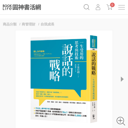
0
商品分類
商管理財
自我成長
《祕密》作者最新《致富》公開
奧德賽女巫瑟西
原子習慣實踐本
Netflix話題章魚小說！
next