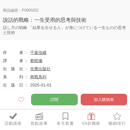
商品編號：P0900252
說話的戰略：一生受用的思考與技術
話し方の戦略 「結果を出せる人」が身につけている一生ものの思考
と技術
作者
千葉佳織
譯者
蔡昭儀
出版社
先覺出版社
系列
商戰系列
出版日
2025-01-01
試閱
加入購物車
定價
$420
79
$332
優惠價
折
元
活動講座
焦點故事
本月新書
69折獨家
暢銷排行