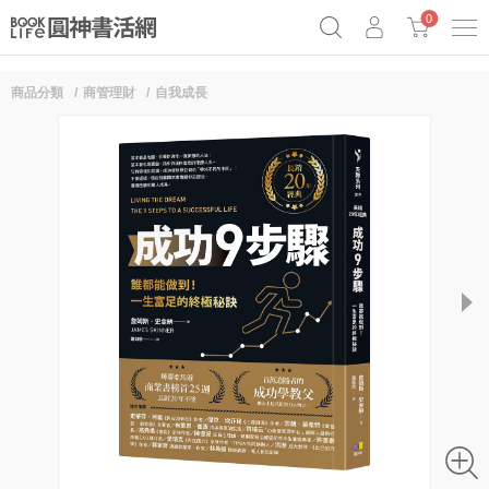
0
商品分類
商管理財
自我成長
奧德賽女巫瑟西
原子習慣實踐本
69折奇蹟套組
Netflix話題章魚小說！
next