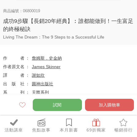
商品編號：06800019
成功9步驟【長銷20年經典】︰誰都能做到！一生富足
的終極秘訣
Living The Dream：The 9 Steps to a Successful Life
作者
詹姆斯．史金納
作者原文名
James Skinner
譯者
謝如欣
出版社
圓神出版社
系列
天際系列
出版日
2024-07-01
試閱
加入購物車
定價
$480
活動講座
焦點故事
本月新書
69折獨家
暢銷排行
79
$379
優惠價
折
元