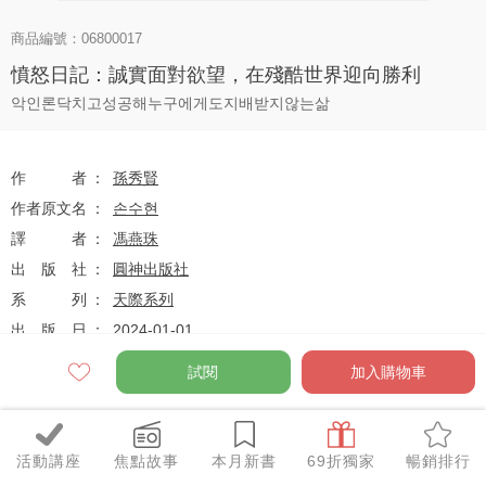
商品編號：06800017
憤怒日記：誠實面對欲望，在殘酷世界迎向勝利
악인론닥치고성공해누구에게도지배받지않는삶
作者
孫秀賢
作者原文名
손수현
譯者
馮燕珠
出版社
圓神出版社
系列
天際系列
出版日
2024-01-01
試閱
加入購物車
定價
$410
79
$324
優惠價
折
元
活動講座
焦點故事
本月新書
69折獨家
暢銷排行