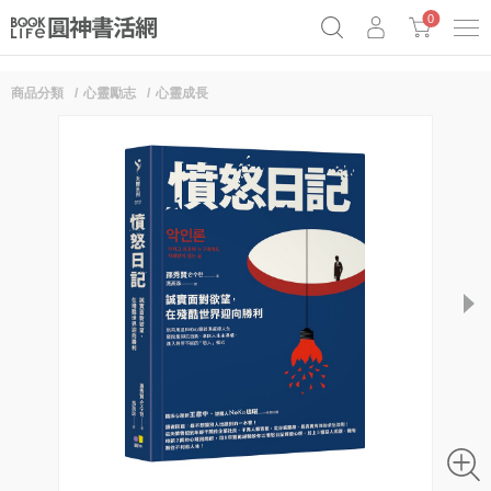
0
商品分類
心靈勵志
心靈成長
奧德賽女巫瑟西
原子習慣實踐本
69折奇蹟套組
Netflix話題章魚小說！
next