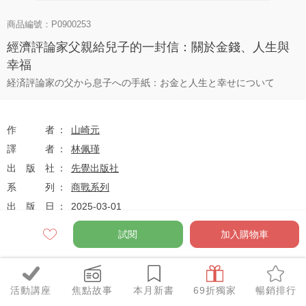
商品編號：P0900253
經濟評論家父親給兒子的一封信：關於金錢、人生與
幸福
経済評論家の父から息子への手紙：お金と人生と幸せについて
作者
山崎元
譯者
林佩瑾
出版社
先覺出版社
系列
商戰系列
出版日
2025-03-01
試閱
加入購物車
定價
$350
79
$277
優惠價
折
元
活動講座
焦點故事
本月新書
69折獨家
暢銷排行