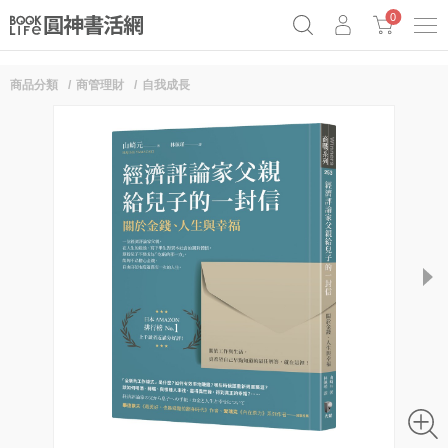
0
商品分類
商管理財
自我成長
奧德賽女巫瑟西
原子習慣實踐本
69折奇蹟套組
Netflix話題章魚小說！
next