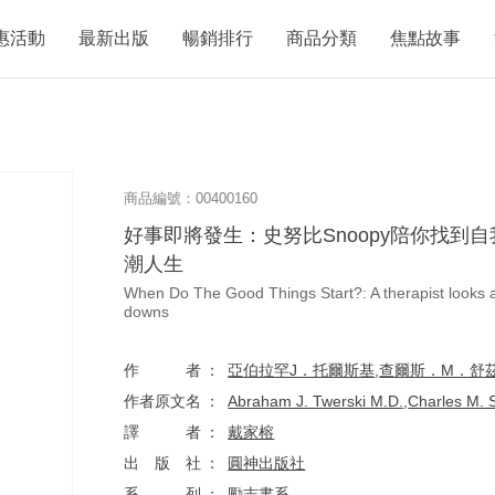
惠活動
最新出版
暢銷排行
商品分類
焦點故事
商品編號：00400160
好事即將發生：史努比Snoopy陪你找到
潮人生
When Do The Good Things Start?: A therapist looks at
downs
作者
亞伯拉罕J．托爾斯基
,
查爾斯．M．舒
作者原文名
Abraham J. Twerski M.D.
,
Charles M. 
譯者
戴家榕
出版社
圓神出版社
系列
勵志書系