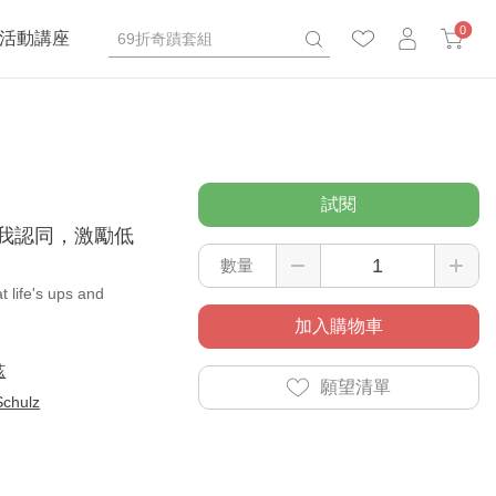
0
活動講座
試閱
自我認同，激勵低
數量
 life's ups and
加入購物車
茲
願望清單
Schulz