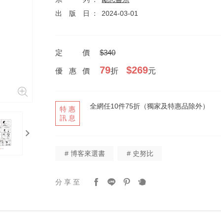
出版日
2024-03-01
定價
$340
79
$269
優惠價
折
元
全網任10件75折（獨家及特惠品除外）
特惠
訊息
next
# 博客來選書
# 史努比
分享至