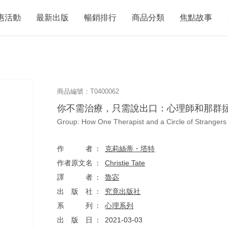
惠活動
最新出版
暢銷排行
商品分類
焦點故事
商品編號：T0400062
你不需治療，只需說出口：心理師和那群
Group: How One Therapist and a Circle of Strangers
作者
克莉絲蒂・塔特
作者原文名
Christie Tate
譯者
魯宓
出版社
究竟出版社
系列
心理系列
出版日
2021-03-03