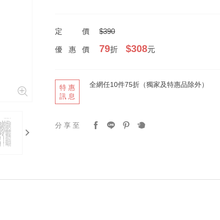
定價
$390
79
$308
優惠價
折
元
全網任10件75折（獨家及特惠品除外）
特惠
訊息
next
分享至