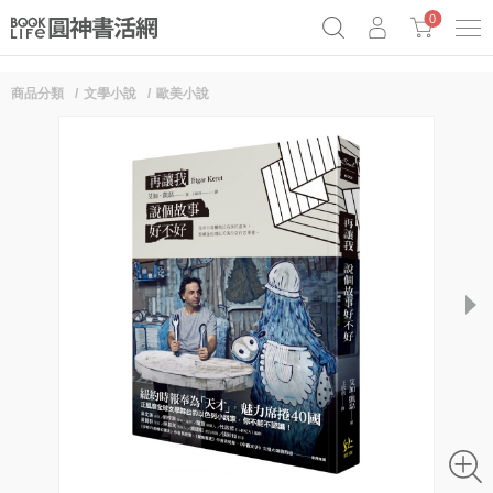
0
商品分類
文學小說
歐美小說
奧德賽女巫瑟西
原子習慣實踐本
69折奇蹟套組
Netflix話題章魚小說！
next