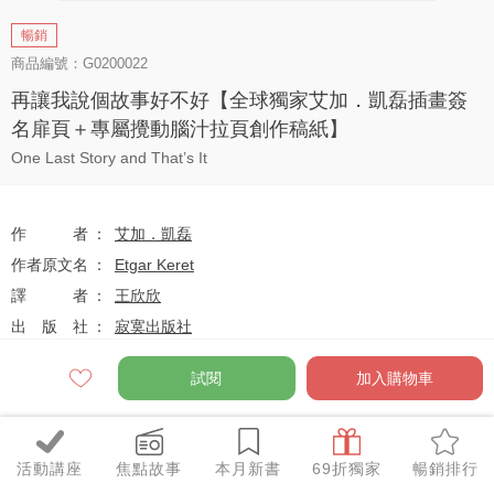
暢銷
商品編號：G0200022
再讓我說個故事好不好【全球獨家艾加．凱磊插畫簽
名扉頁＋專屬攪動腦汁拉頁創作稿紙】
One Last Story and That’s It
作者
艾加．凱磊
作者原文名
Etgar Keret
譯者
王欣欣
出版社
寂寞出版社
系列
Soul
試閱
加入購物車
出版日
2015-11-30
活動講座
焦點故事
本月新書
69折獨家
暢銷排行
定價
$280