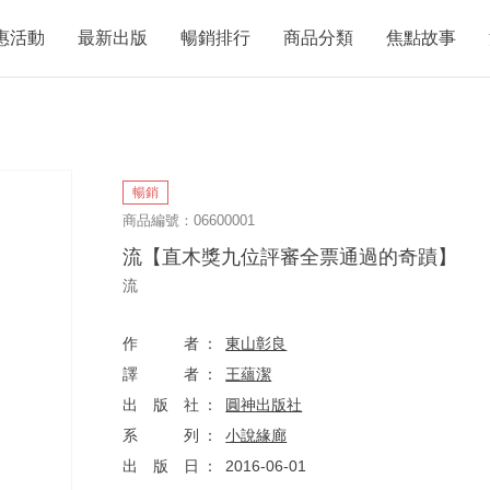
惠活動
最新出版
暢銷排行
商品分類
焦點故事
暢銷
商品編號：06600001
流【直木獎九位評審全票通過的奇蹟】
流
作者
東山彰良
譯者
王蘊潔
出版社
圓神出版社
系列
小說緣廊
出版日
2016-06-01