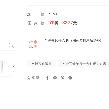
定價
$350
79
$277
優惠價
折
元
全網任10件75折（獨家及特惠品除外）
特惠
訊息
next
# 博客來選書
# 金石堂年度十大影響力好書
分享至