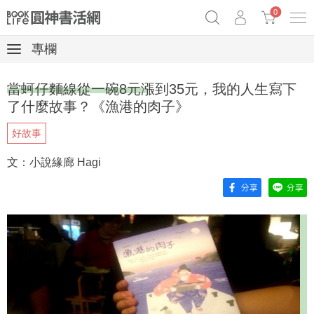
0
專欄
《祕密》作者最新《致富》公開
奧德賽女巫瑟西
原子習慣實踐本
當蚵仔麵線從一碗8元漲到35元，我的人生寫下
Netflix話題章魚小說！
了什麼故事？《漁港的肉子》
好故事
文：小說緣廊 Hagi