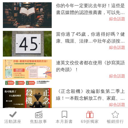
你的今年一定要比去年好！這些是
書店媒體的認證推薦書，可以先從
綜合話題
這裡開始。2026選書一覽
當你過了45歲，你過得好嗎？健
康、職涯、法律…中壯年必須按齡
綜合話題
知道的人生下半場指南
連英文佼佼者都在使用《抄寫英語
的奇蹟》！
綜合話題
《正念殺機》改編影集第二季上
線！一本觀念解放工作、家庭、教
綜合話題
養，一本小說讀滿驚悚、喜劇、諮
商。
【內含試聽】抄寫英語的奇蹟2，
活動講座
焦點故事
本月新書
69折獨家
暢銷排行
跟著林熙老師，每天10分鐘，英