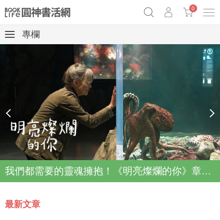
0
專欄
奧德賽女巫瑟西
原子習慣實踐本
69折奇蹟套組
Netflix話題章魚小說！
prev
next
我們都需要的靈魂擁抱！《明亮燦爛的你》章魚故事登上Netflix登上Top2
最新文章