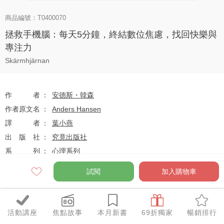
商品編號：T0400070
拯救手機腦：每天5分鐘，終結數位焦慮，找回快樂與
專注力
Skärmhjärnan
作者
安德斯・韓森
作者原文名
Anders Hansen
譯者
葉小燕
出版社
究竟出版社
系列
心理系列
出版日
2022-01-01
試閱
加入購物車
定價
$310
活動講座
焦點故事
本月新書
69折獨家
暢銷排行
79
$245
優惠價
折
元