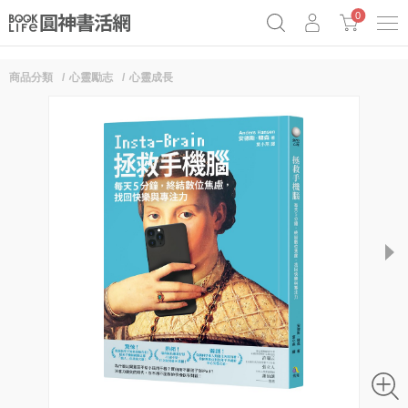
0
商品分類
心靈勵志
心靈成長
《祕密》作者最新《致富》公開
奧德賽女巫瑟西
原子習慣實踐本
Netflix話題章魚小說！
next