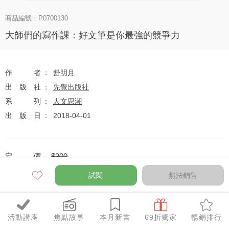
商品編號：P0700130
大師們的寫作課：好文筆是你最強的競爭力
作者
舒明月
出版社
先覺出版社
系列
人文思潮
出版日
2018-04-01
定價
$300
79
$237
優惠價
折
元
試閱
無法銷售
活動講座
焦點故事
本月新書
69折獨家
暢銷排行
全網任10件75折（獨家及特惠品除外）
特惠