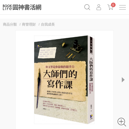
0
商品分類
商管理財
自我成長
《祕密》作者最新《致富》公開
奧德賽女巫瑟西
原子習慣實踐本
Netflix話題章魚小說！
next