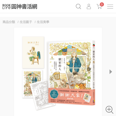
0
商品分類
生活親子
生活美學
《祕密》作者最新《致富》公開
奧德賽女巫瑟西
原子習慣實踐本
Netflix話題章魚小說！
next