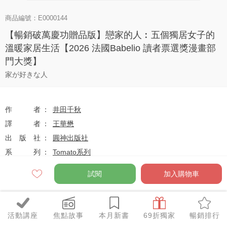
商品編號：E0000144
【暢銷破萬慶功贈品版】戀家的人︰五個獨居女子的
溫暖家居生活【2026 法國Babelio 讀者票選獎漫畫部
門大獎】
家が好きな人
作者
井田千秋
譯者
王華懋
出版社
圓神出版社
系列
Tomato系列
出版日
2024-06-01
試閱
加入購物車
定價
$360
活動講座
焦點故事
本月新書
69折獨家
暢銷排行
79
$284
優惠價
折
元