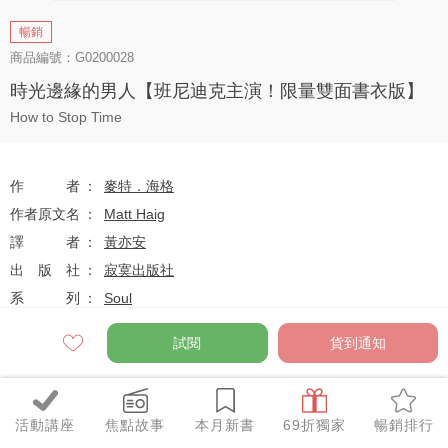
暢銷
商品編號：G0200028
時光邊緣的男人【班尼迪克主演！限量雙面書衣版】
How to Stop Time
作者
麥特．海格
作者原文名
Matt Haig
譯者
黃亦安
出版社
寂寞出版社
系列
Soul
出版日
2018-03-08
試閱
貨到通知
定價
$370
活動講座
焦點故事
本月新書
69折獨家
暢銷排行
75
$277
優惠價
折
元