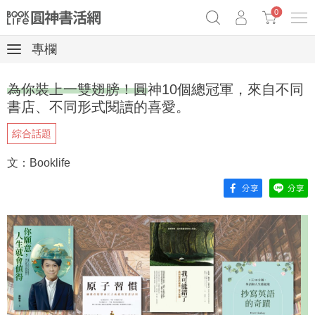
0
專欄
《祕密》作者最新《致富》公開
原子習慣實踐本
69折奇蹟套組
為你裝上一雙翅膀！圓神10個總冠軍，來自不同
Netflix話題章魚小說！
書店、不同形式閱讀的喜愛。
綜合話題
文：Booklife