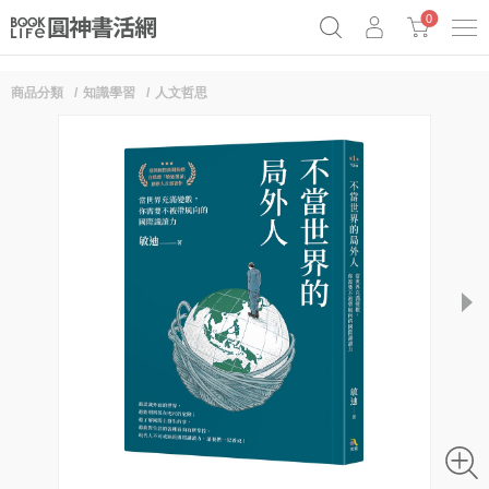
0
商品分類
知識學習
人文哲思
《祕密》作者最新《致富》公開
奧德賽女巫瑟西
原子習慣實踐本
Netflix話題章魚小說！
next