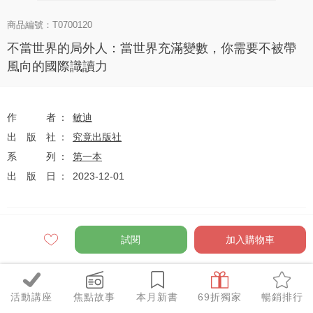
商品編號：T0700120
不當世界的局外人：當世界充滿變數，你需要不被帶
風向的國際識讀力
作者
敏迪
出版社
究竟出版社
系列
第一本
出版日
2023-12-01
定價
$350
試閱
加入購物車
79
$277
優惠價
折
元
活動講座
焦點故事
本月新書
69折獨家
暢銷排行