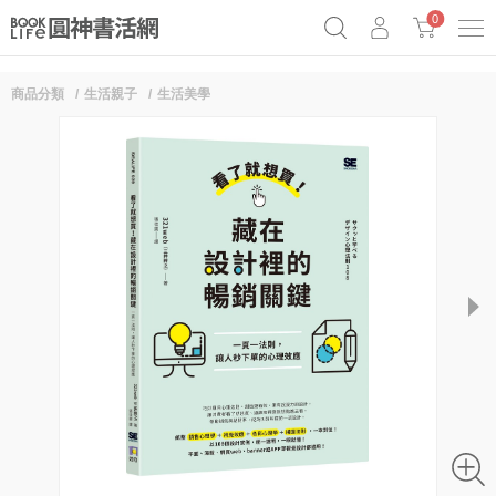
0
商品分類
生活親子
生活美學
《祕密》作者最新《致富》公開
奧德賽女巫瑟西
原子習慣實踐本
Netflix話題章魚小說！
next