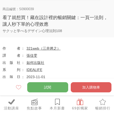
商品編號：S0900039
看了就想買！藏在設計裡的暢銷關鍵：一頁一法則，
讓人秒下單的心理效應
サクッと学べるデザイン心理法則108
作者
321web（三井將之）
譯者
張佳雯
出版社
如何出版社
系列
IDEALIFE
出版日
2023-11-01
試閱
加入購物車
定價
$330
79
$261
優惠價
折
元
活動講座
焦點故事
本月新書
69折獨家
暢銷排行