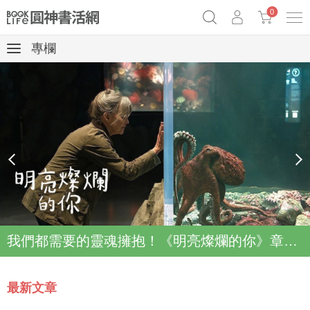
0
專欄
《祕密》作者最新《致富》公開
原子習慣實踐本
69折奇蹟套組
Netflix話題章魚小說！
prev
next
我們都需要的靈魂擁抱！《明亮燦爛的你》章魚故事登上Netflix登上Top2
最新文章