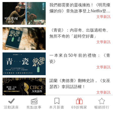
我們都需要的靈魂擁抱！《明亮燦
爛的你》章魚故事登上Netflix登上
文學新訊
Top2
《青瓷》：內容奇、出版過程奇、
無所不奇的「超時空好書」
文學新訊
一本來自50年前的禮物：《青
瓷》
文學新訊
諾蘭《奧德賽》翻轉史詩，《女巫
瑟西》拿回話語權！
文學新訊
我捍衛的唯一善良風俗是閱讀。
活動講座
焦點故事
本月新書
69折獨家
暢銷排行
《風之影》系列作者薩豐想說的事