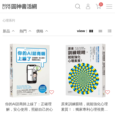
0
心理系列
奧德賽女巫瑟西
原子習慣實踐本
69折奇蹟套組
新品
熱門
價格
Netflix話題章魚小說！
你的AI諮商師上線了：正確理
原來訓練眼睛，就能強化心理
解，安心使用，照顧自己的心
素質！：獨家專利心理視覺訓
練，企業菁英、奧運選手與名