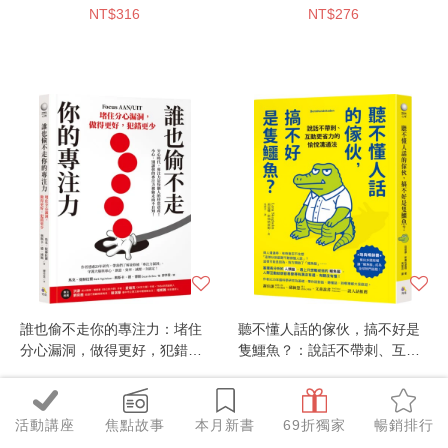
NT$316
NT$276
校都在用
誰也偷不走你的專注力：堵住
聽不懂人話的傢伙，搞不好是
分心漏洞，做得更好，犯錯更
隻鱷魚？：說話不帶刺、互動
少【榮獲雙選書】
更省力的愉悅溝通法
NT$252
NT$308
活動講座
焦點故事
本月新書
69折獨家
暢銷排行