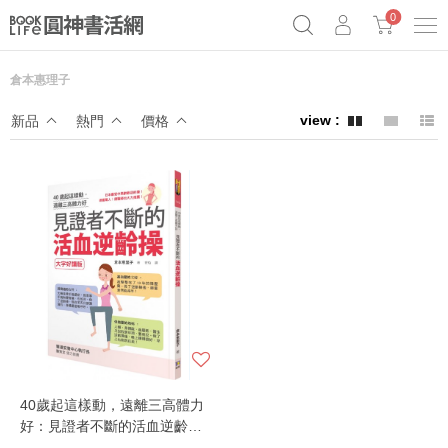
0
倉本惠理子
奧德賽女巫瑟西
原子習慣實踐本
69折奇蹟套組
新品
熱門
價格
Netflix話題章魚小說！
40歲起這樣動，遠離三高體力
好：見證者不斷的活血逆齡操
（大字好讀版）