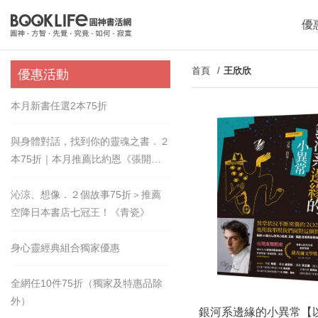
優
首頁
王欣欣
優惠活動
本月新書任選2本75折
與身體對話，找到你的靈魂之書．２
本75折｜本月推薦比約恩《張開的
手》
沁涼、想像．２個故事75折＞推薦
空降日本書店七冠王！《青瓷》
身心靈經典組合獨家優惠
全網任10件75折（獨家及特惠品除
外）
銀河系邊緣的小異常【