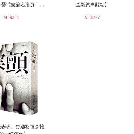
凱磊插畫簽名扉頁＋專
全新敘事觀點】
腦汁拉頁創作稿紙】
NT$221
NT$277
上春樹、史迪格拉森推
的夢幻名作】