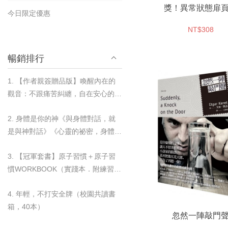
獎！異常狀態扉
今日限定優惠
NT$308
暢銷排行
1. 【作者親簽贈品版】喚醒內在的
觀音：不跟痛苦糾纏，自在安心的歸
零練習
2. 身體是你的神《與身體對話，就
是與神對話》《心靈的祕密，身體都
知道》＋奇蹟杯墊套組
3. 【冠軍套書】原子習慣＋原子習
慣WORKBOOK（實踐本．附練習別
冊）＋奇蹟杯墊套組
4. 年輕，不打安全牌（校園共讀書
箱，40本）
忽然一陣敲門