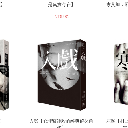
頁】
是真實存在】
家艾加．
屬攪動
NT$261
聲
入戲【心理醫師般的經典偵探角
寒顫【村
色】
崇